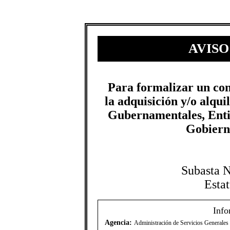
AVISO
​​Para formalizar un co
la adquisición y/o alqu
Gubernamentales, Enti
Gobierno
Subasta 
Esta
Info
Agencia:
Administración de Servicios Generale