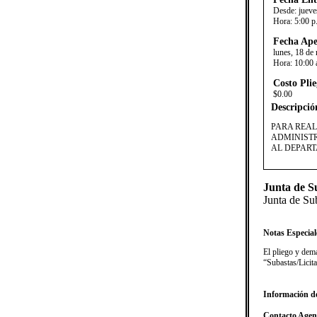
Desde:
jueve
Hora:
5:00 p
Fecha Ape
lunes, 18 de
Hora:
10:00 
Costo Plie
$0.00
Descripció
​PARA REA
ADMINISTR
AL DEPART
Junta de S
Junta de Su
Notas Especial
​El pliego y de
“Subastas/Licita
Información d
Contacto Agen