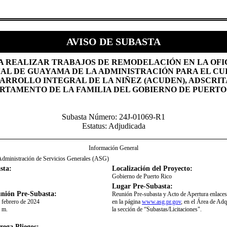
AVISO DE SUBASTA
RA REALIZAR TRABAJOS DE REMODELACIÓN EN LA OFI
AL DE GUAYAMA DE LA ADMINISTRACIÓN PARA EL CU
ARROLLO INTEGRAL DE LA NIÑEZ (ACUDEN), ADSCRIT
RTAMENTO DE LA FAMILIA DEL GOBIERNO DE PUERTO 
Subasta Número: 24J-01069-R1
Estatus: Adjudicada
Información General
Administración de Servicios Generales (ASG)
sta:
Localización del Proyecto:
Gobierno de Puerto Rico
Lugar Pre-Subasta:
nión Pre-Subasta:
​Reunión Pre-subasta y Acto de Apertura enlaces
e febrero de 2024
en la página
www.asg.pr.gov
, en el Área de Adq
. m.
la sección de “Subastas/Licitaciones".​
rega Pliegos: