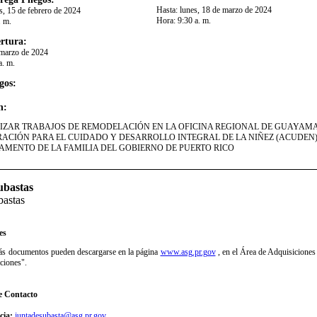
Hasta:
lunes, 18 de marzo de 2024
s, 15 de febrero de 2024
Hora:
9:30 a. m.
. m.
rtura:
 marzo de 2024
a. m.
gos:
n:
LIZAR TRABAJOS DE REMODELACIÓN EN LA OFICINA REGIONAL DE GUAYAMA
ACIÓN PARA EL CUIDADO Y DESARROLLO INTEGRAL DE LA NIÑEZ (ACUDEN)
AMENTO DE LA FAMILIA DEL GOBIERNO DE PUERTO RICO​
ubastas
bastas
es
más documentos pueden descargarse en la página
www.asg.pr.gov
, en el Área de Adquisiciones 
ciones".​
e Contacto
cia:
juntadesubasta@asg.pr.gov