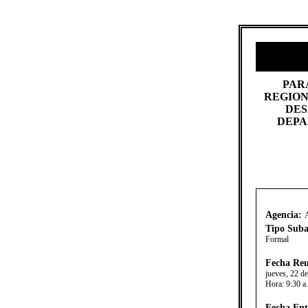
​PA
REGION
DES
DEPA
Agencia:
Tipo Suba
Formal
Fecha Reu
jueves, 22 d
Hora:
9:30 a
Fecha Ent