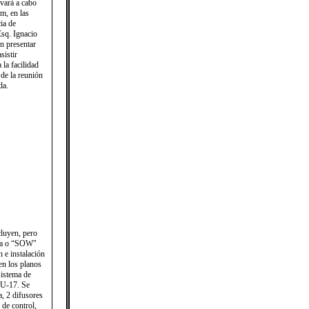
evará a cabo
am, en las
ia de
sq. Ignacio
n presentar
sistir
a facilidad
 de la reunión
.​ ​
cluyen, pero
ría o “SOW"
 e instalación
en los planos
sistema de
CU-17. Se
a, 2 difusores
 de control,