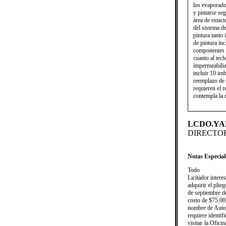
los evaporador
y pintarse se
área de estac
del sistema de
pintura tanto
de pintura in
componentes s
cuanto al tech
impermeabiliz
incluir 10 im
reemplazo de
requieren el 
contempla la r
LCDO.YA
DIRECTOR
Notas Especial
​Todo
Licitador intere
adquirir el plie
de septiembre d
costo de $75.00,
nombre de Autor
requiere identif
visitar la Ofic