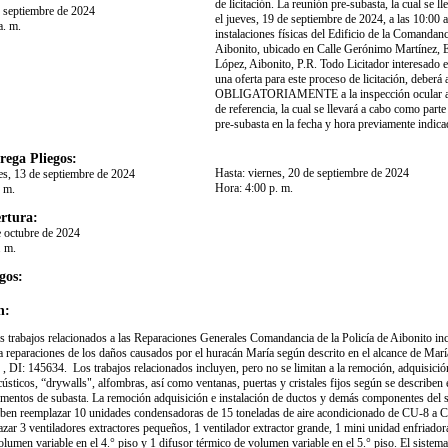
de licitación. La reunión pre-subasta, la cual se ll
e septiembre de 2024
el jueves, 19 de septiembre de 2024, a las 10:00 
a. m.
instalaciones físicas del Edificio de la Comandanc
Aibonito, ubicado en Calle Gerónimo Martínez, E
López, Aibonito, P.R. Todo Licitador interesado e
una oferta para este proceso de licitación, deberá a
OBLIGATORIAMENTE a la inspección ocular a l
de referencia, la cual se llevará a cabo como parte
pre-subasta en la fecha y hora previamente indicada
rega Pliegos:
Hasta:
viernes, 20 de septiembre de 2024
es, 13 de septiembre de 2024
Hora:
4:00 p. m.
. m.
rtura:
e octubre de 2024
. m.
gos:
n:
os trabajos relacionados a las Reparaciones Generales Comandancia de la Policía de Aibonito in
 a reparaciones de los daños causados por el huracán María según descrito en el alcance de Ma
, DI: 145634. Los trabajos relacionados incluyen, pero no se limitan a la remoción, adquisición
cústicos, “drywalls", alfombras, así como ventanas, puertas y cristales fijos según se describen 
entos de subasta. La remoción adquisición e instalación de ductos y demás componentes del 
en reemplazar 10 unidades condensadoras de 15 toneladas de aire acondicionado de CU-8 a 
zar 3 ventiladores extractores pequeños, 1 ventilador extractor grande, 1 mini unidad enfriador
lumen variable en el 4.° piso y 1 difusor térmico de volumen variable en el 5.° piso. El sistema