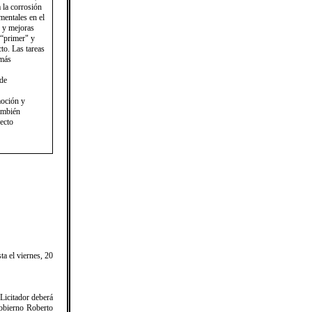
a la corrosión
mentales en el
n y mejoras
 “primer" y
to. Las tareas
emás
 de
moción y
ambién
yecto
ta el viernes, 20
 Licitador deberá
Gobierno Roberto