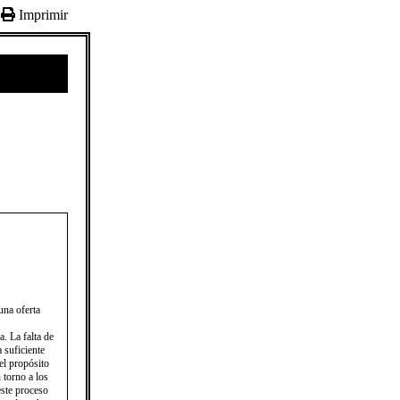
Imprimir
una oferta
 La falta de
 suficiente
el propósito
n torno a los
este proceso