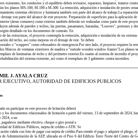
es existentes, los conductos y el equilibrio deben revisarse, repararse, limpiarse, tratarse contr
gún los planos MS-100, M-100 a M-300. La remoción, adquisición e instalación de postes orna
ionamiento sistemas eléctricos y luminaria también son parte del alcance de trabajo.La reparació
 drenaje son parte del alcance de este proyecto. Preparación de superficies para la aplicación de
 interior (áreas comunes) como exterior también deberán ser realizadas como parte de este proyec
cluyen además de paredes y techos, las puertas, pasamanos, barandas, “Louvers", portones y d
egún detallado en los documentos de contrato. En
o de las estructuras, el proyecto contempla la remoción, adquisición e instalación de un sistema
ación del techo, así como mejoras en el drenaje de este. Se deben
bornales o “scuppers” como rebosadero de emergencia.Por otro lado, el proyecto requiere la re
 los Marcos de ventanas exteriores de madera o “outside wooden window frames"Los planos t
remplazo de luminarias de techo y del perímetro exterior.En cuanto al sistema de incendio el pro
ehabilitación del sistema existente, así como el reemplazo de 3 gabinetes contra incendios. ​
MIL J. AYALA CRUZ
 EJECUTIVO, AUTORIDAD DE EDIFICIOS PUBLICOS
es
sado en participar en este proceso de licitación deberá
go y los documentos relacionados de licitación a partir del viernes, 13 de septiembre de 2024, has
e 2024, a un
 pagaderos mediante efectivo, cheque o giro postal a
idad de Edificios Públicos, tarjeta de crédito o ATH. Se
icación valida con foto de pagar con tarjeta de crédito.Para remitir el pago y adquirir el pliego, el
ina de Administración de la AEP, ubicada en el Piso 6 del Edificio Torre Norte del Centro de 