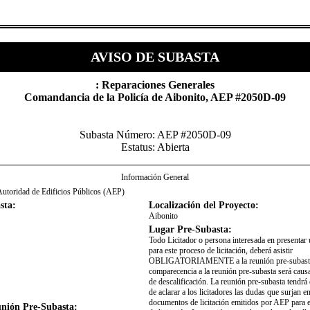
AVISO DE SUBASTA
​: Reparaciones Generales
Comandancia de la Policía de Aibonito​, AEP #2050D-09
Subasta Número: AEP #2050D-09
Estatus: Abierta
Información General
utoridad de Edificios Públicos (AEP)
sta:
Localización del Proyecto:
Aibonito
Lugar Pre-Subasta:
Todo Licitador o persona interesada en presentar 
para este proceso de licitación, deberá asistir
OBLIGATORIAMENTE a la reunión pre-subasta.
comparecencia a la reunión pre-subasta será causa
de descalificación. La reunión pre-subasta tendrá 
de aclarar a los licitadores las dudas que surjan e
documentos de licitación emitidos por AEP para 
nión Pre-Subasta: