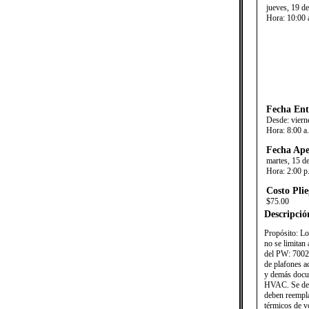
jueves, 19 d
Hora:
10:00 
Fecha Ent
Desde:
viern
Hora:
8:00 a
Fecha Ape
martes, 15 d
Hora:
2:00 p
Costo Plie
$75.00
Descripció
​Propósito: L
no se limitan
del PW: 7002 
de plafones a
y demás docum
HVAC. Se deb
deben reempla
térmicos de vo