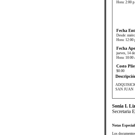
Hora:
2:00 p
Fecha Ent
Desde:
miérc
Hora:
12:00 
Fecha Ape
jueves, 14 d
Hora:
10:00 
Costo Plie
$0.00
Descripció
​ADQUISIC
SAN JUAN
Sonia I. L
Secretaria E
Notas Especial
Los documentos 