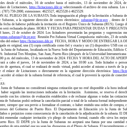
ibles desde el miércoles, 16 de octubre hasta el miércoles, 13 de noviembre de 2024, de 
nlace de Licitaciones,
https://licitaciones.dde.pr
seleccionando el archivo de esta subasta. Los
n: (787) 759-2000, extensiones: 4625527, 4625528 ó 4625529.
L PLIEGO DE LA SUBASTA:Toda impugnación al pliego de la Invitación a Subasta debe
e Subastas, a la siguiente dirección de correo electrónico:
subastas@de.pr.gov
, dentro de l
 la fecha de haberse publicado la invitación en el Registro Único de Subastas (RUS). Luego d
ción será rechazada de plano. HORA Y FECHA PARA PRESENTAR DUDAS Y PREGUNTAS: 
l lunes, 21 de octubre de 2024. Los licitadores presentarán las preguntas y sugerencias me
guntas-subastas@de.pr.gov
Reunión Pre-Subasta Virtual Compulsoria: miércoles, 23 de octubr
dio del enlace
https://licitaciones.dde.pr
FECHA, HORA Y MODO DE ENTREGAR LA OFER
gada en original, una (1) copia certificada como fiel y exacta y un (1) dispositivo USB con co
te la Junta de Subastas, localizada en la Nueva Sede del Departamento de Educación, Edificio C
b. Industrial Tres Monjitas, San Juan, Puerto Rico (después de la Universidad Interamericana
s 4:00 p.m. del miércoles, 13 de noviembre de 2024. FECHA Y HORA DEL ACTO DE APERT
evará a cabo el jueves, 14 de noviembre de 2024, a las 10:00 a.m. Todo licitador o person
cto de apertura, el cual se realizará de modo virtual, podrá acceder al mismo a través de la 
el enlace de Licitaciones o directamente en la siguiente dirección electrónica:
https://lic
acceder al enlace de la subasta formal de referencia, el cual le proveerá la opción de conectiv
".
AS:
Junta de Subastas no considerará ninguna cotización que no esté disponible a la hora indicad
 haber seguido las instrucciones indicadas en la Invitación. Asimismo, se reserva el derec
uerdo con los criterios de evaluación establecidos o de rechazar algunas o todas las cotizacion
ta de Subastas podrá ordenar la cancelación parcial o total de la subasta formal independiente
ntre, siempre que sea previo a formalizar el contrato, o haber emitido una orden de compra, c
tereses del Gobierno de Puerto Rico. El Departamento de Educación y/o la Junta de Su
daños o perjuicios como consecuencia de la cancelación de la adjudicación de la subasta. El D
rá enmendar cualquier invitación y/o pliego de subasta formal, cuando ello sirva los mejor
erto Rico. El DEPR y/o la Junta de Subastas no aceptará una fianza por una cantidad 
nombre de otra entidad que no sean las dispuestas en el Pliego de Subasta. El incumplimiento c