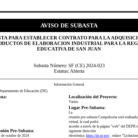
AVISO DE SUBASTA
STA PARA ESTABLECER CONTRATO PARA LA ADQUISIC
ODUCTOS DE ELABORACION INDUSTRIAL PARA LA REG
EDUCATIVA DE SAN JUAN
Subasta Número: SF (CE) 2024-023
Estatus: Abierta
Información General
Departamento de Educación (DE)
sta:
Localización del Proyecto:
Varios
Lugar Pre-Subasta:
​La
reunión pre-subasta Compulsoria será realizad
virtual, la cual podrá
acceder a través de la página “web” del DEPR m
nión Pre-Subasta:
siguiente dirección
3 de octubre de 2024
electrónica:
https://de.pr.gov
, enlace “Licitacion