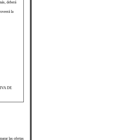
ás, deberá
roveerá la
IVA DE
arar las ofertas