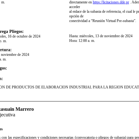
. m.
directamente en
https://licitaciones.dde.pr
. Adem
acceder
al enlace de la subasta de referencia, el cual le p
opción de
conectividad a “Reunión Virtual Pre-subasta”. ​
rega Pliegos:
Hasta:
miércoles, 13 de noviembre de 2024
oles, 16 de octubre de 2024
Hora:
12:00 a. m.
p. m.
rtura:
e noviembre de 2024
a. m.
gos:
n:
ION DE PRODUCTOS DE ELABORACION INDUSTRIAL PARA LA REGION EDUCAT
izasuain Marrero
jecutiva
es
con las especificaciones y condiciones necesarias (convocatoria o pliegos de subasta) para prep