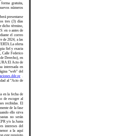
forma gratuita,
 nuevos números
rá presentarse
os tres (3) días
e dicho término,
en o antes de
diante el correo
e de 2024, a las
TA:La oferta
pia fiel y exacta
, Calle Federico
 de Derecho), en
URA:El Acto de
a interesada en
página “web" del
itaciones.dde.pr
.
idad al “Acto de
a en la fecha de
ho de escoger al
es recibidas. El
mente de la fase
uando ello sirva
bastas no serán
EPR y/o la Junta
es intereses del
menor a la aquí
on este requisito