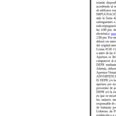
estarán dispon
accediendo al e
de teléfonos so
IMPUGNACIÓN A
ante la Junta d
subsiguientes a
toda impugna
las 4:00 pm, de
electrónico:
pre
2:00 pm. Por me
deberá ser entre
del original an
Costas #150, Ur
o antes de la
Apertura se ll
comparecer al a
DEPR mediante 
Además, deberá 
Apertura Virtual
ADVERTENCI
El DEPR y/o la 
apertura por no
proveedor de ac
DEPR y/o la Jun
en que se encue
los mejores in
responsable de 
de Subastas pod
Gobierno de Pu
establecida o a 