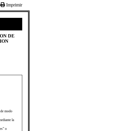
Imprimir
ION DE
ION
a de modo
ediante la
es” o