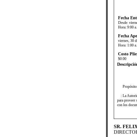
Fecha Ent
Desde:
viern
Hora:
9:00 a
Fecha Ape
viernes, 30 
Hora:
1:00 a
Costo Plie
$0.00
Descripció
Propósito
: La Autorida
para proveer 
con los docum
SR. FELI
DIRECTOR