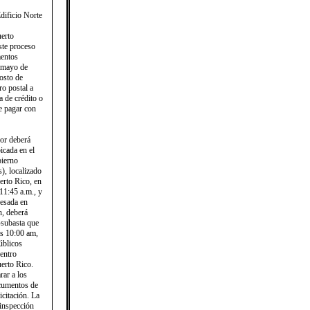
dificio Norte
uerto
ste proceso
mentos
e mayo de
osto de
ro postal a
a de crédito o
e pagar con
dor deberá
icada en el
bierno
), localizado
erto Rico, en
 11:45 a.m., y
resada en
n, deberá
subasta que
as 10:00 am,
úblicos
Centro
erto Rico.
rar a los
ocumentos de
icitación. La
 inspección