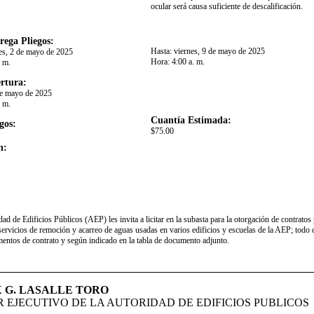
ocular será causa suficiente de descalificación. ​
rega Pliegos:
Hasta:
viernes, 9 de mayo de 2025
es, 2 de mayo de 2025
Hora:
4:00 a. m.
. m.
rtura:
de mayo de 2025
. m.
Cuantía Estimada:
gos:
$75.00
n:
d de Edificios Públicos (AEP) les invita a licitar en la subasta para la otorgación de contratos
servicios de remoción y acarreo de aguas usadas en varios edificios y escuelas de la AEP; todo
entos de contrato y según indicado en la tabla de documento adjunto.
X G. LASALLE TORO
 EJECUTIVO DE LA AUTORIDAD DE EDIFICIOS PUBLICOS