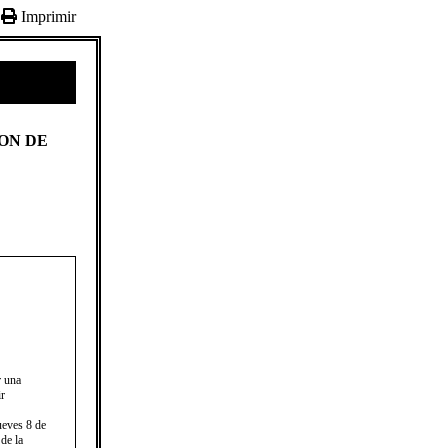
Imprimir
ION DE
r una
ir
jueves 8 de
de la