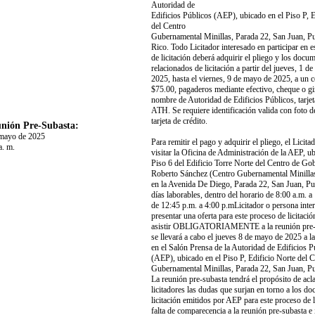
Autoridad de
Edificios Públicos (AEP), ubicado en el Piso P, E
del Centro
Gubernamental Minillas, Parada 22, San Juan, P
Rico. Todo Licitador interesado en participar en e
de licitación deberá adquirir el pliego y los docu
relacionados de licitación a partir del jueves, 1 d
2025, hasta el viernes, 9 de mayo de 2025, a un c
$75.00, pagaderos mediante efectivo, cheque o gi
nombre de Autoridad de Edificios Públicos, tarjet
ATH. Se requiere identificación valida con foto d
tarjeta de crédito.
nión Pre-Subasta:
 mayo de 2025
Para remitir el pago y adquirir el pliego, el Licita
a. m.
visitar la Oficina de Administración de la AEP, ub
Piso 6 del Edificio Torre Norte del Centro de Go
Roberto Sánchez (Centro Gubernamental Minillas
en la Avenida De Diego, Parada 22, San Juan, Pu
días laborables, dentro del horario de 8:00 a.m. a
de 12:45 p.m. a 4:00 p.mLicitador o persona inte
presentar una oferta para este proceso de licitació
asistir OBLIGATORIAMENTE a la reunión pre-
se llevará a cabo el jueves 8 de mayo de 2025 a l
en el Salón Prensa de la Autoridad de Edificios P
(AEP), ubicado en el Piso P, Edificio Norte del 
Gubernamental Minillas, Parada 22, San Juan, Pu
La reunión pre-subasta tendrá el propósito de acla
licitadores las dudas que surjan en torno a los d
licitación emitidos por AEP para este proceso de l
falta de comparecencia a la reunión pre-subasta e