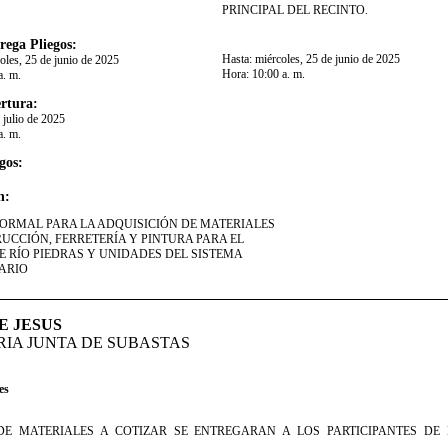
PRINCIPAL DEL RECINTO.​​
rega Pliegos:
Hasta:
miércoles, 25 de junio de 2025
oles, 25 de junio de 2025
Hora:
10:00 a. m.
a. m.
rtura:
 julio de 2025
a. m.
gos:
n:
ORMAL PARA LA ADQUISICIÓN DE MATERIALES
UCCIÓN, FERRETERÍA Y PINTURA PARA EL
E RÍO PIEDRAS Y UNIDADES DEL SISTEMA
RIO​​
E JESUS
IA JUNTA DE SUBASTAS
es
DE MATERIALES A COTIZAR SE ENTREGARAN A LOS PARTICIPANTES DE
​