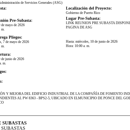
Administración de Servicios Generales (ASG)
sta:
Localización del Proyecto:
Gobierno de Puerto Rico
Lugar Pre-Subasta:
nión Pre-Subasta:
​LINK REUNION PRE SUBASTA DISPONI
0 de mayo de 2026
PAGINA DE ASG
. m.
rega Pliegos:
Hasta:
miércoles, 10 de junio de 2026
s, 7 de mayo de 2026
Hora:
10:00 a. m.
. m.
rtura:
0 de junio de 2026
a. m.
gos:
n:
CIÓN Y MEJORA DEL EDIFICIO INDUSTRIAL DE LA COMPAÑÍA DE FOMENTO IND
DIENTES AL PW 8363 - BPS2-5, UBICADO EN ELMUNICIPIO DE PONCE DEL GO
CO
E SUBASTAS
E SUBASTAS