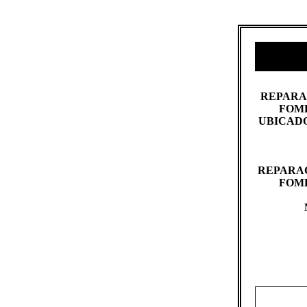
​REPARA
FOME
UBICADO
REPARAC
FOME