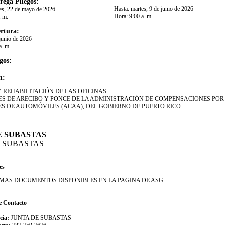
rega Pliegos:
Hasta:
martes, 9 de junio de 2026
es, 22 de mayo de 2026
Hora:
9:00 a. m.
. m.
rtura:
 junio de 2026
a. m.
gos:
n:
 REHABILITACIÓN DE LAS OFICINAS
S DE ARECIBO Y PONCE DE LA ADMINISTRACIÓN DE COMPENSACIONES POR
S DE AUTOMÓVILES (ACAA), DEL GOBIERNO DE PUERTO RICO.​​
E SUBASTAS
E SUBASTAS
es
DEMAS DOCUMENTOS DISPONIBLES EN LA PAGINA DE ASG
e Contacto
cia:
JUNTA DE SUBASTAS