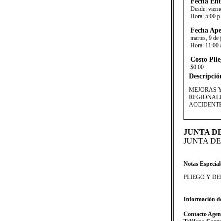
Fecha Ent
Desde:
viern
Hora:
5:00 p
Fecha Ape
martes, 9 de
Hora:
11:00 
Costo Plie
$0.00
Descripció
MEJORAS Y
REGIONALE
ACCIDENTE
JUNTA D
JUNTA D
Notas Especial
​PLIEGO Y 
Información d
Contacto Agen