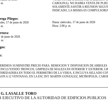
. m.
CAROLINA). NO HABRA VENTA DE PLIE
SOLAMENTE ASISTIR A REUNION SEGU
INDICADO, LA MISMA ES COMPULSORIA
rega Pliegos:
Hasta:
miércoles, 17 de junio de 2026
oles, 17 de junio de 2026
Hora:
2:00 p. m.
. m.
rtura:
7 de junio de 2026
. m.
gos:
n:
REMOS SUMINISTRE PRECIO PARA: REMOCION Y DISPOSICION DE ARBOLES
INCLUYENDO TRONCOS, LIMPIEZA DE MALEZA EN INTERIOR Y EXTERIOR, LI
ENREDADERA EN TODO EL PERIMETRO DE LA VERJA, E INCLUYA SELLADO C
ON A 12 VENTANAS, EN LA ESC.INT. MARTIN GONZALEZ, METROPOLIS, CARO
 G. LASALLE TORO
 EJECUTIVO DE LA AUTORIDAD DE EDIFICIOS PUBLICOS