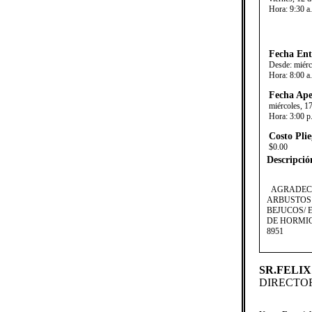
Hora:
9:30 a
Fecha Ent
Desde:
miérc
Hora:
8:00 a
Fecha Ape
miércoles, 1
Hora:
3:00 p
Costo Plie
$0.00
Descripció
​AGRADECE
ARBUSTOS 
BEJUCOS/ 
DE HORMIG
8951
SR.FELIX
DIRECTOR