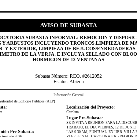
AVISO DE SUBASTA
OCATORIA SUBASTA INFORMAL: REMOCION Y DISPOSIC
 Y ARBUSTOS INCLUYENDO TRONCOS,LIMPIEZA DE M
R Y EXTERIOR, LIMPIEZA DE BEJUCOS/ENREDADERAS
IMETRO DE LA VERJA, E INCLUYA SELLADO CON BLO
HORMIGON DE 12 VENTANAS
Subasta Número: REQ. #2612052
Estatus: Abierta
Información General
utoridad de Edificios Públicos (AEP)
sta:
Localización del Proyecto:
ca
Carolina
Lugar Pre-Subasta:
​SE INVITA A REUNION PARA LA DISCUS
TRABAJO, EL DIA VIERNES, 12 DE JUNIO 
nión Pre-Subasta:
LAS 9.30 AM, PUNTUAL, EN URB. VILLA
de junio de 2026
VIA 25 FINAL, CAROLINA,P.R. (REGION D