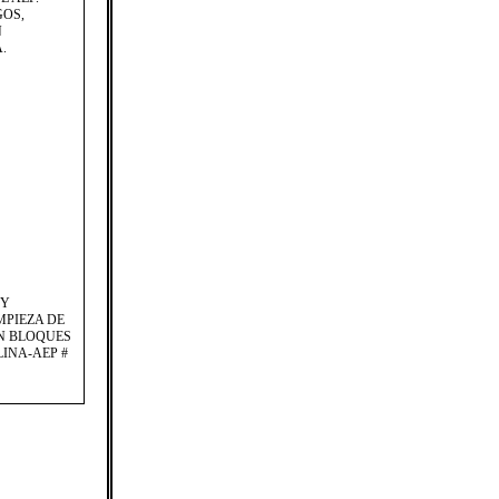
GOS,
N
.
 Y
MPIEZA DE
ON BLOQUES
LINA-AEP #