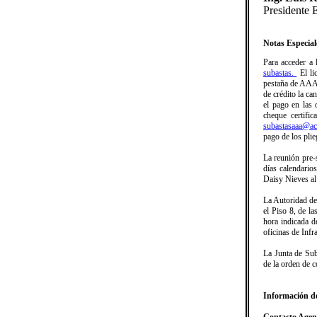
Presidente
Notas Especial
Para acceder a l
subastas.
El li
pestaña de AAA S
de crédito la ca
el pago en las 
cheque certifi
subastasaaa@ac
pago de los pli
La reunión pre-
días calendario
Daisy Nieves al
La Autoridad de 
el Piso 8, de l
hora indicada d
oficinas de Infr
La Junta de Sub
de la orden de 
Información d