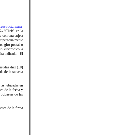
aestructura/aaa-
2- “Click" en la
e con una tarjeta
zar personalmente
o, giro postal o
o electrónico a
echa indicada. El
etidas diez (10)
da de la subasta
stas, ubicadas en
es de la fecha y
 Subastas de las
ntes de la firma