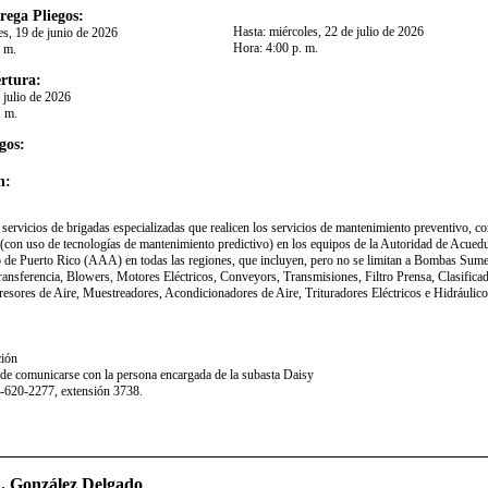
rega Pliegos:
Hasta:
miércoles, 22 de julio de 2026
es, 19 de junio de 2026
Hora:
4:00 p. m.
. m.
rtura:
 julio de 2026
. m.
gos:
n:
 servicios de brigadas especializadas que realicen los servicios de mantenimiento preventivo, co
 (con uso de tecnologías de mantenimiento predictivo) en los equipos de la Autoridad de Acued
o de Puerto Rico (AAA) en todas las regiones, que incluyen, pero no se limitan a Bombas Sume
nsferencia, Blowers, Motores Eléctricos, Conveyors, Transmisiones, Filtro Prensa, Clasifica
sores de Aire, Muestreadores, Acondicionadores de Aire, Trituradores Eléctricos e Hidráulico
ción
ede comunicarse con la persona encargada de la subasta Daisy
-620-2277, extensión 3738.​
R. González Delgado