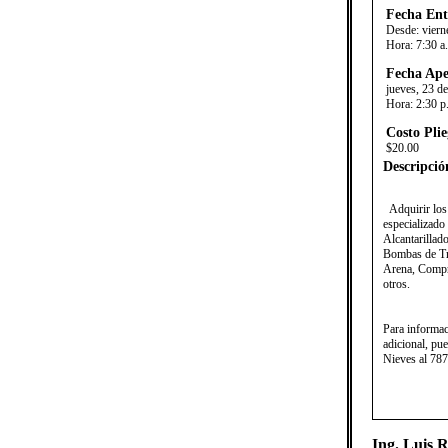
Fecha Ent
Desde:
viern
Hora:
7:30 a
Fecha Ape
jueves, 23 de
Hora:
2:30 p
Costo Plie
$20.00
Descripció
​Adquirir los
especializado
Alcantarillad
Bombas de Tra
Arena, Compre
otros.
Para informa
adicional, pu
Nieves al 787
Ing. Luis 