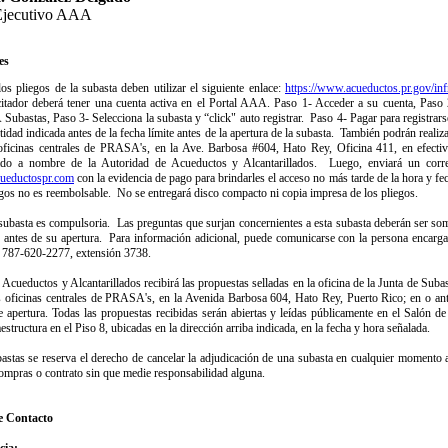
 Ejecutivo AAA
es
os pliegos de la subasta deben utilizar el siguiente enlace:
https://www.acueductos.pr.gov/infr
citador deberá tener una cuenta activa en el Portal AAA. Paso 1- Acceder a su cuenta, Paso 
ubastas, Paso 3- Selecciona la subasta y “click" auto registrar. Paso 4- Pagar para registrars
ntidad indicada antes de la fecha límite antes de la apertura de la subasta. También podrán reali
oficinas centrales de PRASA's, en la Ave. Barbosa #604, Hato Rey, Oficina 411, en efectiv
cado a nombre de la Autoridad de Acueductos y Alcantarillados. Luego, enviará un corre
ueductospr.com
con la evidencia de pago para brindarles el acceso no más tarde de la hora y f
egos no es reembolsable. No se entregará disco compacto ni copia impresa de los pliegos.
subasta es compulsoria. Las preguntas que surjan concernientes a esta subasta deberán ser som
s antes de su apertura. Para información adicional, puede comunicarse con la persona encarga
 787-620-2277, extensión 3738.
Acueductos y Alcantarillados recibirá las propuestas selladas en la oficina de la Junta de Suba
as oficinas centrales de PRASA's, en la Avenida Barbosa 604, Hato Rey, Puerto Rico; en o ant
e apertura. Todas las propuestas recibidas serán abiertas y leídas públicamente en el Salón de
aestructura en el Piso 8, ubicadas en la dirección arriba indicada, en la fecha y hora señalada.
astas se reserva el derecho de cancelar la adjudicación de una subasta en cualquier momento a
compras o contrato sin que medie responsabilidad alguna.
e Contacto