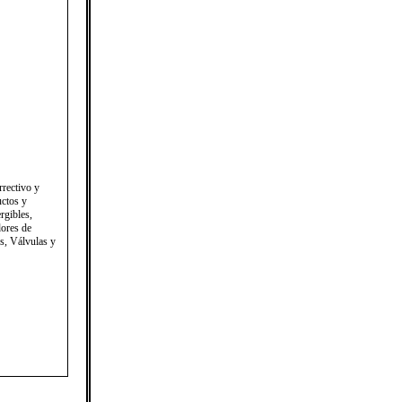
rrectivo y
uctos y
rgibles,
dores de
s, Válvulas y