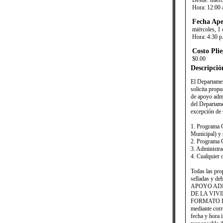
Desde:
miérc
Hora:
12:00 
Fecha Ape
miércoles, 1 
Hora:
4:30 p
Costo Plie
$0.00
Descripció
​El Departame
solicita prop
de apoyo admi
del Departame
excepción de
1. Programa 
Municipal) y
2. Programa 
3. Administra
4. Cualquier 
​Todas las pr
selladas y 
APOYO ADM
DE LA VIVIE
FORMATO DE P
mediante corre
fecha y hor