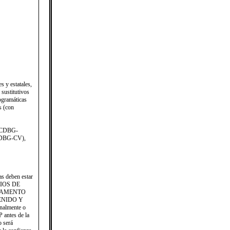
 y estatales,
 sustitutivos
ogramáticas
s (con
o CDBG-
 CDBG-CV),
as deben estar
RIOS DE
TAMENTO
NTENIDO Y
nalmente o
P antes de la
 será