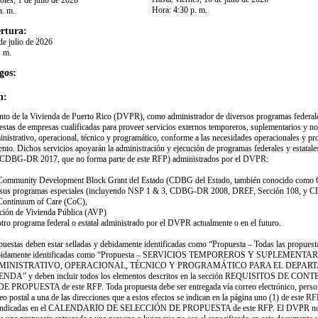
oles, 1 de julio de 2026
Hora:
4:30 p. m.
a. m.
rtura:
de julio de 2026
. m.
gos:
n:
nto de la Vivienda de Puerto Rico (DVPR), como administrador de diversos programas federales
uestas de empresas cualificadas para proveer servicios externos temporeros, suplementarios y no
nistrativo, operacional, técnico y programático, conforme a las necesidades operacionales y pr
nto. Dichos servicios apoyarán la administración y ejecución de programas federales y estatale
 CDBG-DR 2017, que no forma parte de este RFP) administrados por el DVPR:
Community Development Block Grant del Estado (CDBG del Estado, también conocido com
 sus programas especiales (incluyendo NSP 1 & 3, CDBG-DR 2008, DREF, Sección 108, y
Continuum of Care (CoC),
ción de Vivienda Pública (AVP)
otro programa federal o estatal administrado por el DVPR actualmente o en el futuro.
opuestas deben estar selladas y debidamente identificadas como “Propuesta – Todas las propuest
debidamente identificadas como “Propuesta – SERVICIOS TEMPOREROS Y SUPLEMENTA
INISTRATIVO, OPERACIONAL, TÉCNICO Y PROGRAMÁTICO PARA EL DEPAR
NDA” y deben incluir todos los elementos descritos en la sección REQUISITOS DE CO
ROPUESTA de este RFP. Toda propuesta debe ser entregada vía correo electrónico, perso
o postal a una de las direcciones que a estos efectos se indican en la página uno (1) de este RF
a indicadas en el CALENDARIO DE SELECCIÓN DE PROPUESTA de este RFP. El DVPR no