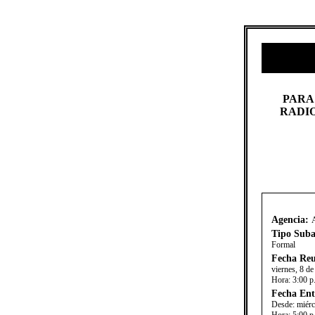
​PARA
RADIO
Agencia:
Tipo Suba
Formal
Fecha Reu
viernes, 8 d
Hora:
3:00 p
Fecha Ent
Desde:
miérc