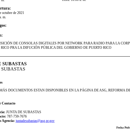
. m.
rtura:
de octubre de 2021
a. m.
gos:
n:
ISICIÓN DE CONSOLAS DIGITALES POR NETWORK PARA RADIO PARA LA COR
 RICO PRA LA DIFUCIÓN PÚBLICA DEL GOBIERNO DE PUERTO RICO​
E SUBASTAS
E SUBASTAS
es
DEMÁS DOCUMENTOS ESTAN DISPONIBLES EN LA PÁGINA DE ASG, REFORMA 
e Contacto
cia:
JUNTA DE SUBASTAS
acto:
787-759-7676
o Agencia:
juntadesubastas@asg.pr.gov
Fecha Publ