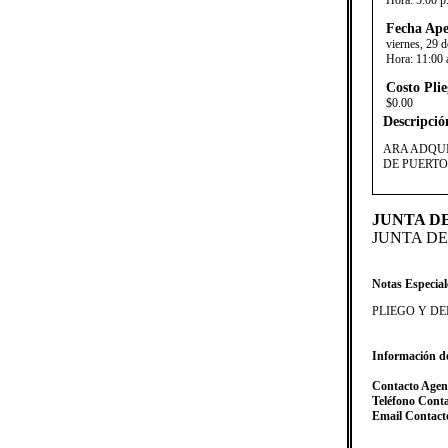
Hora:
5:00 p
Fecha Ape
viernes, 29 
Hora:
11:00 
Costo Plie
$0.00
Descripció
​ARA ADQU
DE PUERTO
JUNTA D
JUNTA D
Notas Especial
​PLIEGO Y 
Información d
Contacto Agen
Teléfono Cont
Email Contact