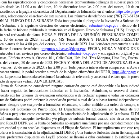
con las especificaciones y condiciones necesarias (convocatoria o pliegos de subasta) para prep
bles desde las 11:00 a.m. del lunes, 19 de diciembre hasta las 2:00 p.m. del martes, 10 de e
 accediendo a la página cibernética del Departamento de Educación en el enlace:
https://de.pr.go
astas, seleccionando el archivo de esta subasta. Los números de teléfonos son: (787) 773-6172
L PLIEGO DE LA SUBASTA:Toda impugnación al pliego de la Invitación a Subasta debe
e Subastas, a la siguiente dirección de correo electrónico:
subastas@de.pr.gov
, dentro de l
 la fecha de haberse publicado la invitación en el Registro Único de Subastas (RUS). Luego d
ción será rechazada de plano. HORA Y FECHA DE LA REUNIÓN PRESUBASTA COMP
tes, 10 de enero de 2023, virtual por MS Teams. HORA Y FECHA PARA PRES
 antes de las 4:00 pm, del viernes, 13 de enero de 2023. Los licitadores presentarán sus du
iante el correo electrónico:
preguntas-subastas@de.pr.gov
FECHA, HORA Y MODO DE 
a deberá ser enviada por correo electrónico
subastas@de.pr.gov
y entregada en original y un
astas, Edificio Anexo A, Oficina 101, Calle Calaf, Urb. Ind. Tres Monjitas, Hato Rey, Puerto 
a.m. del viernes, 20 de enero de 2023. FECHA Y HORA DEL ACTO DE APERTURA:El Acto 
el viernes, 20 de enero de 2023, a las 2:00 p.m. Toda persona interesada en comparecer al Acto 
 manera virtual, la podrá acceder a través de la página cibernética del DEPR,
https://de.pr.gov
en
s. La persona interesada seleccionará la subasta de referencia y accederá al enlace que le prov
l acto de apertura virtual. ADVERTENCIAS:
Junta de Subastas no considerará ninguna cotización que no esté disponible a la hora indicad
 haber seguido las instrucciones indicadas en la Invitación. Asimismo, se reserva el derec
uerdo con los criterios de evaluación establecidos o de rechazar algunas o todas las cotizacion
ta de Subastas podrá ordenar la cancelación parcial o total de la subasta formal independiente
ntre, siempre que sea previo a formalizar el contrato, o haber emitido una orden de compra, c
tereses del Gobierno de Puerto Rico. El Departamento de Educación y/o la Junta de Su
daños o perjuicios como consecuencia de la cancelación de la adjudicación de la subasta. El D
rá enmendar cualquier invitación y/o pliego de subasta formal, cuando ello sirva los mejor
rto Rico.El DEPR y/o la Junta de Subastas no aceptará una fianza por una cantidad menor a la 
tra entidad que no sean las dispuestas en el Pliego de Subasta. El incumplimiento con este requ
 oferta o la cancelación de la adjudicación.El DEPR y/o la Junta de Subastas darán fiel cumplimie
ras preferentes dispuestas en Ley.El proceso se llevará a cabo conforme a lo establecido 