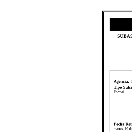
​SUBA
Agencia:
Tipo Suba
Formal
Fecha Reu
martes, 10 d