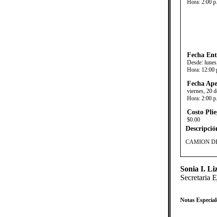
Hora:
2:00 p
Fecha Ent
Desde:
lunes
Hora:
12:00 
Fecha Ape
viernes, 20 
Hora:
2:00 p
Costo Plie
$0.00
Descripció
​CAMION D
Sonia I. L
Secretaria E
Notas Especial