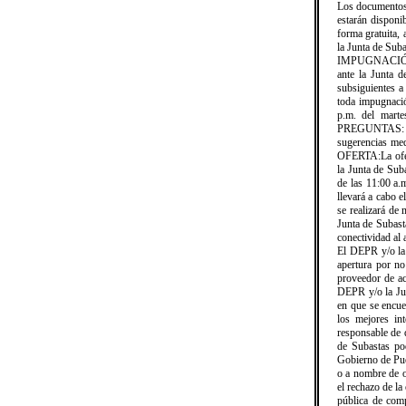
Los documentos 
estarán disponi
forma gratuita,
la Junta de Sub
IMPUGNACIÓN A
ante la Junta d
subsiguientes a
toda impugna
p.m. del mar
PREGUNTAS: en o
sugerencias med
OFERTA:La ofert
la Junta de Sub
de las 11:00 
llevará a cabo 
se realizará de
Junta de Subasta
conectividad a
El DEPR y/o la 
apertura por no
proveedor de ac
DEPR y/o la Jun
en que se encue
los mejores in
responsable de 
de Subastas pod
Gobierno de Pue
o a nombre de o
el rechazo de la
pública de comp