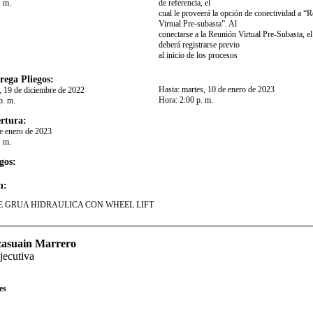
. m.
de referencia, el
cual le proveerá la opción de conectividad a “
Virtual Pre-subasta”. Al
conectarse a la Reunión Virtual Pre-Subasta, el 
deberá registrarse previo
al inicio de los procesos
rega Pliegos:
Hasta:
martes, 10 de enero de 2023
, 19 de diciembre de 2022
Hora:
2:00 p. m.
p. m.
rtura:
de enero de 2023
. m.
gos:
n:
E GRUA HIDRAULICA CON WHEEL LIFT
izasuain Marrero
jecutiva
es