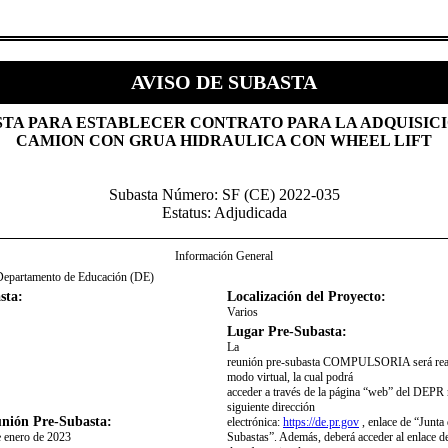
AVISO DE SUBASTA
STA PARA ESTABLECER CONTRATO PARA LA ADQUISIC
CAMION CON GRUA HIDRAULICA CON WHEEL LIFT
Subasta Número: SF (CE) 2022-035
Estatus: Adjudicada
Información General
Departamento de Educación (DE)
sta:
Localización del Proyecto:
Varios
Lugar Pre-Subasta:
​La
reunión pre-subasta COMPULSORIA será real
modo virtual, la cual podrá
acceder a través de la página “web” del DEPR 
siguiente dirección
nión Pre-Subasta:
electrónica:
https://de.pr.gov
, enlace de “Junta
e enero de 2023
Subastas”. Además, deberá acceder al enlace de