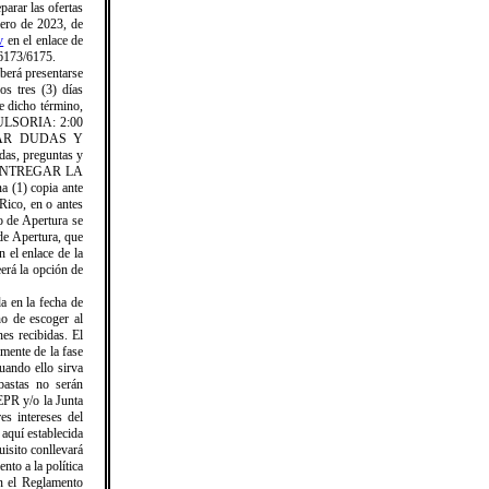
arar las ofertas
nero de 2023, de
v
en el enlace de
/6173/6175.
rá presentarse
os tres (3) días
e dicho término,
ULSORIA: 2:00
ENTAR DUDAS Y
das, preguntas y
ENTREGAR LA
a (1) copia ante
Rico, en o antes
de Apertura se
de Apertura, que
 el enlace de la
eerá la opción de
a en la fecha de
ho de escoger al
es recibidas. El
mente de la fase
uando ello sirva
bastas no serán
EPR y/o la Junta
es intereses del
aquí establecida
isito conllevará
nto a la política
en el Reglamento